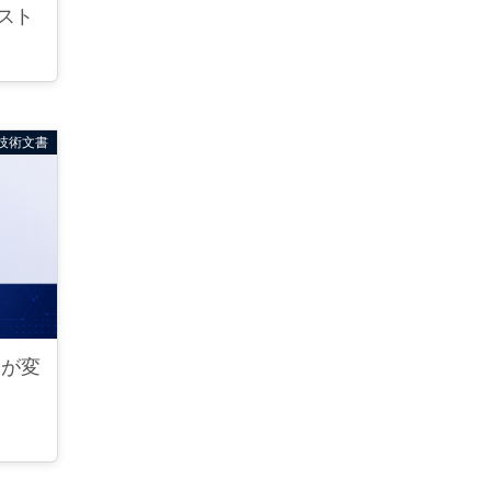
ドスト
技術文書
トが変