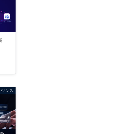
書
バナンス