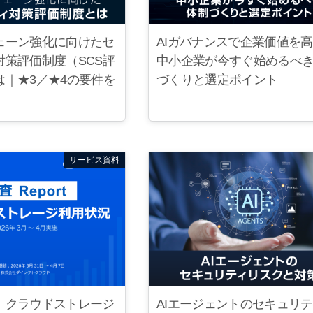
ェーン強化に向けたセ
AIガバナンスで企業価値を
対策評価制度（SCS評
中小企業が今すぐ始めるべ
は｜★3／★4の要件を
づくりと選定ポイント
サービス資料
】クラウドストレージ
AIエージェントのセキュリ