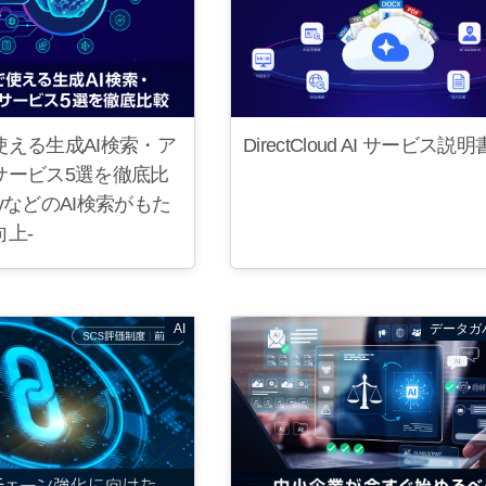
DirectCloud AI サービス説明
使える生成AI検索・ア
サービス5選を徹底比
exityなどのAI検索がもた
上-
AI
データガ