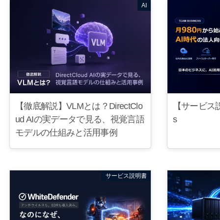
AI
【サービス説明
【徹底解説】VLMとは？DirectClo
s
ud AIの実データで見る、視覚言語
モデルの仕組みと活用事例
サービス説明書