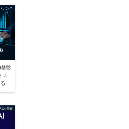
バナンス
I基盤
ミス
する
ス説明書