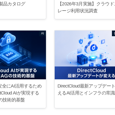
oud 製品カタログ
【2026年3月実施】クラウ
レージ利用状況調査
AI
安全にAI活用するため
DirectCloud最新アップデー
ctCloud AIが実現する
えるAI活用とインフラの常識
Gの技術的基盤