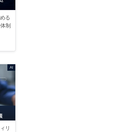
高める
き体制
AI
ティリ