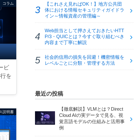
コラム
【これさえ見ればOK！】地方公共団
体における情報セキュリティガイドラ
イン～情報資産の管理編～
Web担当として押さえておきたいHTT
P/3・QUICとは？今すぐ取り組むべき
内容まで丁寧に解説
社会的信用の損失を回避！機密情報を
レベルごとに分類・管理する方法
ービ
移行を
最近の投稿
【徹底解説】VLMとは？Direct
ス説明書
Cloud AIの実データで見る、視
覚言語モデルの仕組みと活用事
例