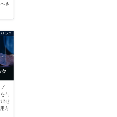
るべき
バナンス
ンプ
響を与
に出せ
活用方