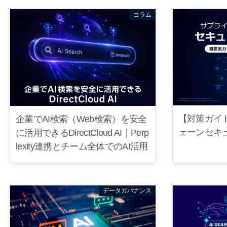
コラム
【対策ガイ
企業でAI検索（Web検索）を安全
ェーンセキ
に活用できるDirectCloud AI｜Perp
lexity連携とチーム全体でのAI活用
データガバナンス