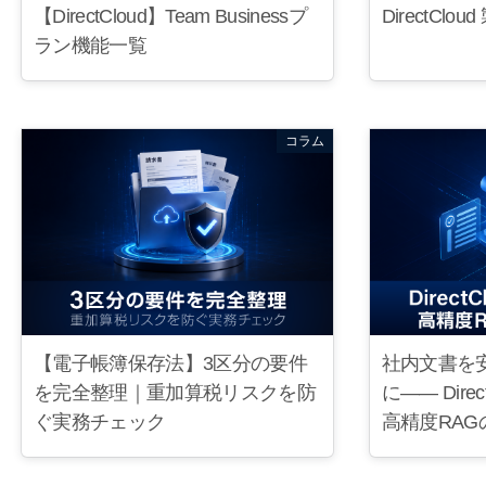
【DirectCloud】Team Businessプ
DirectCl
ラン機能一覧
コラム
【電子帳簿保存法】3区分の要件
社内文書を
を完全整理｜重加算税リスクを防
に—— Dire
ぐ実務チェック
高精度RA