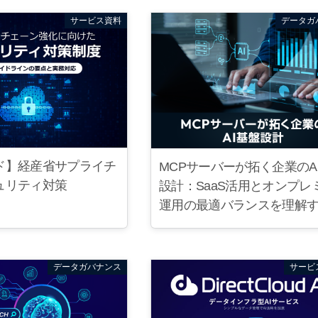
サービス資料
データガ
ド】経産省サプライチ
MCPサーバーが拓く企業のA
ュリティ対策
設計：SaaS活用とオンプレ
運用の最適バランスを理解
データガバナンス
サービ