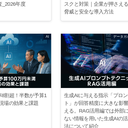
_2026年度
スクと対策｜企業が押さえ
脅威と安全な導入方法
AI
データガ
率8割超！半数が予算1
生成AIに与える指示「プロ
 現場の効果と課題
ト」が回答精度に大きな影
える。RAG活用編では外部
ない情報を用いた生成AIの
法について紹介