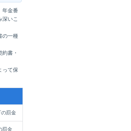
、年金番
み深いこ
書の一種
契約書・
よって保
下の罰金
の罰金