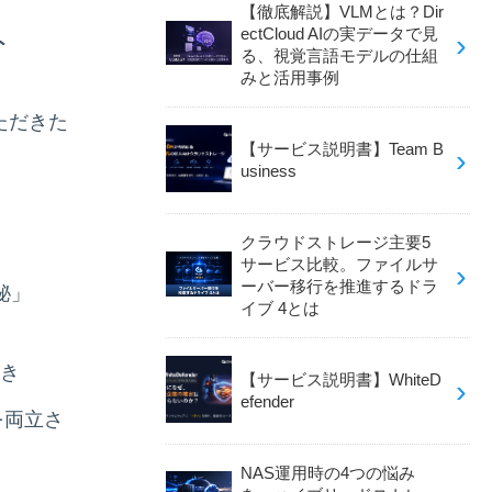
【徹底解説】VLMとは？Dir
ectCloud AIの実データで見
ト
る、視覚言語モデルの仕組
みと活用事例
ただきた
【サービス説明書】Team B
usiness
クラウドストレージ主要5
サービス比較。ファイルサ
ーバー移行を推進するドラ
秘」
イブ 4とは
き
【サービス説明書】WhiteD
efender
を両立さ
NAS運用時の4つの悩み