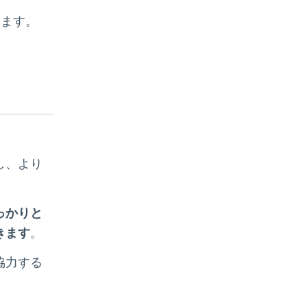
います。
し、より
っかりと
きます
。
協力する