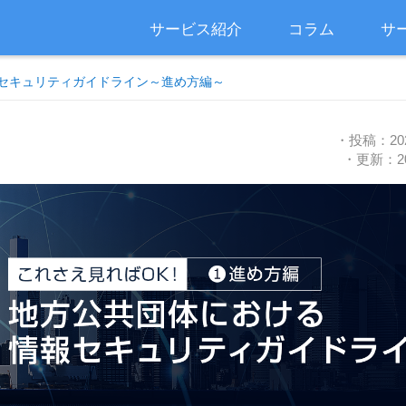
サービス紹介
コラム
サ
セキュリティガイドライン～進め方編～
・投稿：20
・更新：2