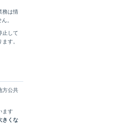
業務は情
せん。
停止して
ります。
地方公共
います
大きくな