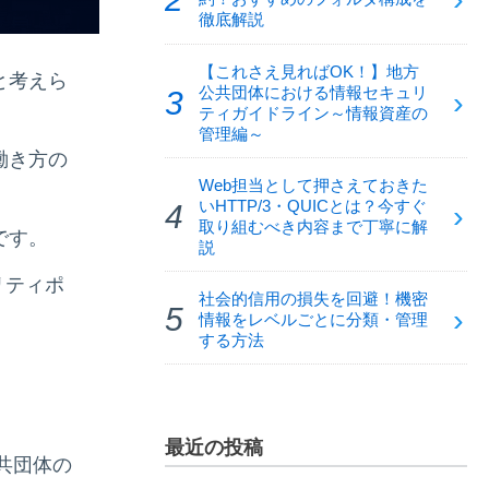
徹底解説
【これさえ見ればOK！】地方
と考えら
公共団体における情報セキュリ
ティガイドライン～情報資産の
管理編～
働き方の
Web担当として押さえておきた
いHTTP/3・QUICとは？今すぐ
取り組むべき内容まで丁寧に解
です。
説
リティポ
社会的信用の損失を回避！機密
情報をレベルごとに分類・管理
する方法
最近の投稿
共団体の