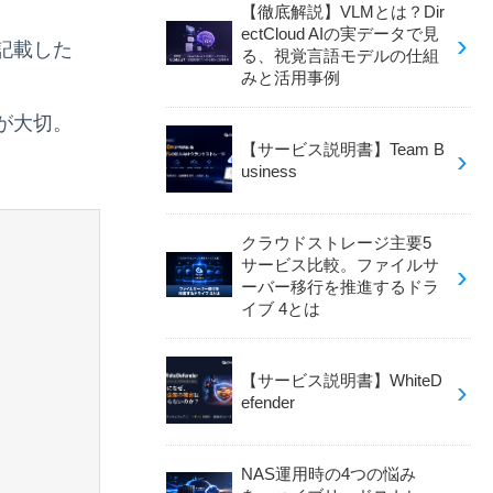
【徹底解説】VLMとは？Dir
ectCloud AIの実データで見
記載した
る、視覚言語モデルの仕組
みと活用事例
が大切。
【サービス説明書】Team B
usiness
クラウドストレージ主要5
サービス比較。ファイルサ
ーバー移行を推進するドラ
イブ 4とは
【サービス説明書】WhiteD
efender
NAS運用時の4つの悩み