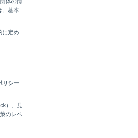
共団体の情
は、基本
的に定め
ポリシー
ck）、見
対策のレベ