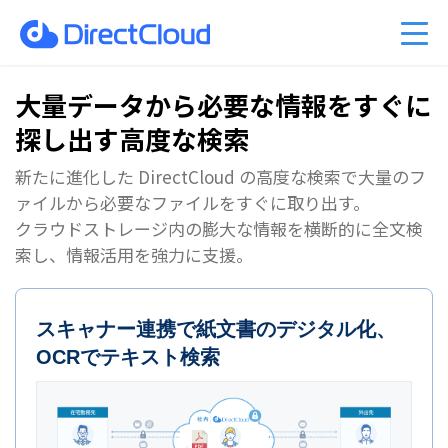
ーのクラウド移行
am Business 料金プラン
能
ベント情報
くあるご質問
ファイル共有・コラボレーショ
DirectCloud AIの料金プラン
管理者機能
キャンペーン案内
PDFマニュアル
入事例
販売パートナーのご紹介
利用シーン
CPの料金プラン
社比較
問い合わせ
DirectCloud ストレージ階層化
導入をご検討の方へ
大量データから必要な情報をすぐに
探し出す高度な検索
新たに進化した DirectCloud の高度な検索で大量のフ
ァイルから必要なファイルをすぐに取り出す。
クラウドストレージ内の膨大な情報を横断的に全文検
索し、情報活用を強力に支援。
スキャナー連携で紙文書のデジタル化、
OCRでテキスト検索