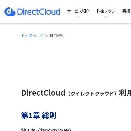
サービス紹介
料金プラン
実績
ファイルサーバーのDX
料金プラン
特徴
お役立ち資料一覧
ホーム
ファイルサーバ
Te
機
イ
よ
実績
導
DirectCloud AI
SHIELDの料金プラン
オプション
コラム記事
動作環境
Team Business
B
他
お
トップページ
＞ 利用規約
DirectCloud
利
（ダイレクトクラウド）
第1章 総則
第1条 (規約の適用)