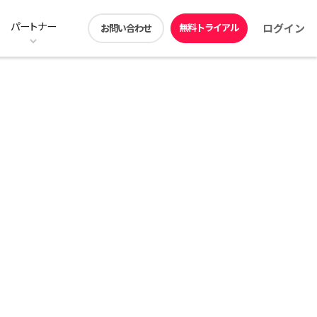
パートナー
無料トライアル
ログイン
お問い合わせ
ン
ストレージ階層化の料金プラン
ユーザー機能
動画コンテンツ
アプリダウンロード
DirectCloud ドライブ
販売パートナー募集
見積シミュレーション
DirectCloud Trust Center