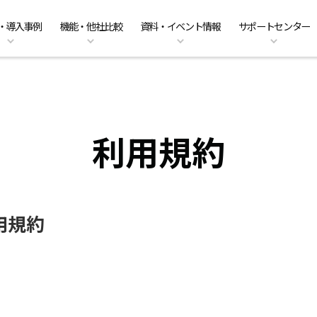
・導入事例
機能・他社比較
資料・イベント情報
サポートセンター
ーのクラウド移行
am Business 料金プラン
能
ベント情報
くあるご質問
ファイル共有・コラボレーショ
DirectCloud AIの料金プラン
管理者機能
キャンペーン案内
PDFマニュアル
入事例
販売パートナーのご紹介
利用シーン
CPの料金プラン
社比較
問い合わせ
DirectCloud ストレージ階層化
導入をご検討の方へ
利用規約
用規約