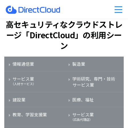
ーのクラウド移行
am Business 料金プラン
能
ベント情報
くあるご質問
ファイル共有・コラボレーショ
DirectCloud AIの料金プラン
管理者機能
キャンペーン案内
PDFマニュアル
入事例
販売パートナーのご紹介
利用シーン
高セキュリティなクラウドストレ
CPの料金プラン
社比較
問い合わせ
DirectCloud ストレージ階層化
導入をご検討の方へ
ージ「DirectCloud」の利用シー
ン
情報通信業
製造業
サービス業
学術研究、専門・技術
（人材サービス）
サービス業
建設業
医療、福祉
教育、学習支援業
サービス業
（広告代理店）