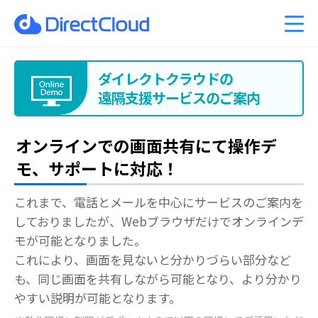
ーのクラウド移行
am Business 料金プラン
能
ベント情報
くあるご質問
ファイル共有・コラボレーショ
DirectCloud AIの料金プラン
管理者機能
キャンペーン案内
PDFマニュアル
入事例
販売パートナーのご紹介
利用シーン
CPの料金プラン
社比較
問い合わせ
DirectCloud ストレージ階層化
導入をご検討の方へ
ダイレクトクラウドの
遠隔支援サービスのご案内
オンラインでの画面共有にて操作デ
モ、サポートに対応！
これまで、電話とメールを中心にサービスのご案内を
しておりましたが、Webブラウザだけでオンラインデ
モが可能となりました。
これにより、画面を見ないと分かりづらい部分など
も、同じ画面を共有しながら可能となり、より分かり
やすい説明が可能となります。