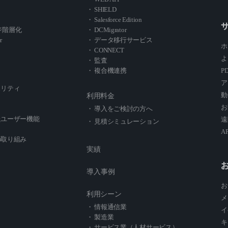
・ SHIELD
・ Salesforce Edition
レージ階層化
・ DCMigrator
r
・ データ移行サービス
ホ
・ CONNECT
よ
・ 監査
・ 複合機連携
P
ア
ュリティ
動
利用料金
お
・ 導入をご検討の方へ
たユーザー機能
遠
・ 見積シミュレーション
A
の取り組み
実績
導入事例
お
利用シーン
メ
・ 情報通信業
イ
・ 製造業
キ
・ サービス業（人材サービス）