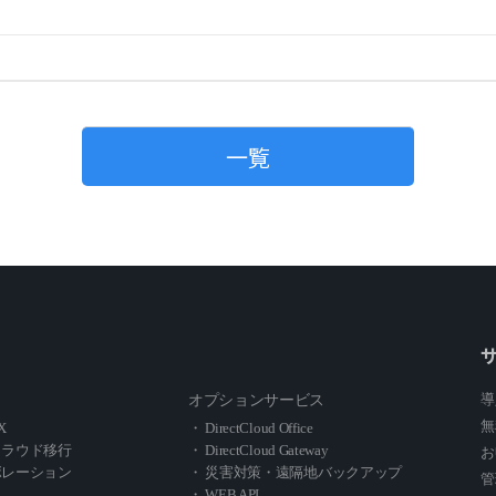
一覧
導
オプションサービス
無
X
・ DirectCloud Office
クラウド移行
・ DirectCloud Gateway
お
ボレーション
・ 災害対策・遠隔地バックアップ
管
・ WEB API