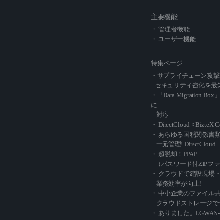
主要機能
・ 管理者機能
・ ユーザー機能
特集ページ
・サプライチェーン攻撃
セキュリティ強化を最
・「Data Migration Box
に
対応
・ DirectCloud × BizteX 
・ あらゆる国税関係書
一元管理! DirectCl
・ 超脱却！PPAP
（パスワード付ZIPフ
・ クラウドで建設現場
業務効率が向上!
・ 中小企業のファイル
クラウドストレージで
・ ありました。LGWAN-