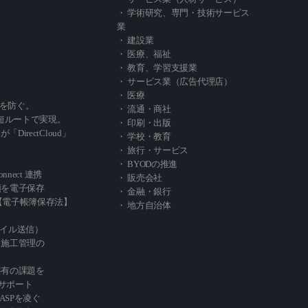
・ 学術研究、専門・技術サービス
業
・ 建設業
・ 医療、福祉
・ 教育、学習支援業
・ サービス業（広告代理店）
・ 医療
を防ぐ。
・ 流通・商社
短ルートで実現。
・ 印刷・出版
」が「DirectCloud」
・ 学校・教育
・ 旅行・サービス
・ BYODの推進
Connect 連携
・ 販売会社
類を電子保存
・ 金融・銀行
oud【電子帳簿保存法】
・ 地方自治体
ァイル送信）
・施工管理の
共有の課題を
サポート
ASPを凌ぐ