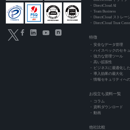
・ DirectCloud AI
・ Team Business
・ DirectCloud スト
・ DirectCloud Trust Cente
特徴
・ 安全なデータ管理
・ ハイスペックのセキ
・ 強力な管理ツール
・ 高い拡張性
・ ビジネスに最適化し
・ 導入効果の最大化
・ 情報セキュリティへ
お役立ち資料一覧
・ コラム
・ 資料ダウンロード
・ 動画
他社比較