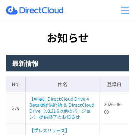
ーのクラウド移行
am Business 料金プラン
能
ベント情報
くあるご質問
ファイル共有・コラボレーショ
DirectCloud AIの料金プラン
管理者機能
キャンペーン案内
PDFマニュアル
入事例
販売パートナーのご紹介
利用シーン
CPの料金プラン
社比較
問い合わせ
DirectCloud ストレージ階層化
導入をご検討の方へ
お知らせ
最新情報
No.
件名
登録日
【重要】DirectCloud Drive 4
2026-06-
Beta版提供開始 ＆ DirectCloud
379
Drive（v3.31.6以前のバージョ
09
ン） 提供終了のお知らせ
【プレスリリース】