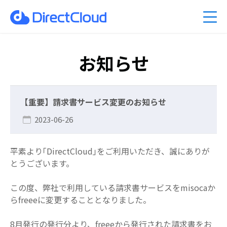
ーのクラウド移行
am Business 料金プラン
能
ベント情報
くあるご質問
ファイル共有・コラボレーショ
DirectCloud AIの料金プラン
管理者機能
キャンペーン案内
PDFマニュアル
入事例
販売パートナーのご紹介
利用シーン
CPの料金プラン
社比較
問い合わせ
DirectCloud ストレージ階層化
導入をご検討の方へ
お知らせ
【重要】請求書サービス変更のお知らせ
2023-06-26
平素より｢DirectCloud｣をご利用いただき、誠にありが
とうございます。
この度、弊社で利用している請求書サービスをmisocaか
らfreeeに変更することとなりました。
8月発行の発行分より、freeeから発行された請求書をお