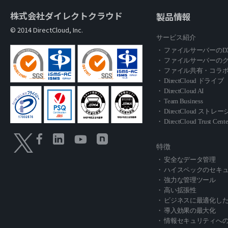
株式会社ダイレクトクラウド
製品情報
© 2014 DirectCloud, Inc.
サービス紹介
・ ファイルサーバーのD
・ ファイルサーバーの
・ ファイル共有・コラ
・ DirectCloud ドライブ
・ DirectCloud AI
・ Team Business
・ DirectCloud スト
・ DirectCloud Trust Cente
特徴
・ 安全なデータ管理
・ ハイスペックのセキ
・ 強力な管理ツール
・ 高い拡張性
・ ビジネスに最適化し
・ 導入効果の最大化
・ 情報セキュリティへ