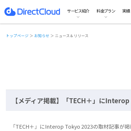
サービス紹介
料金プラン
実績
ファイルサーバーのDX
料金プラン
特徴
お役立ち資料一覧
ホーム
ファイルサーバ
Te
機
イ
よ
実績
導
DirectCloud AI
SHIELDの料金プラン
オプション
コラム記事
動作環境
Team Business
B
他
お
トップページ
＞
お知らせ
＞ ニュース＆リリース
【メディア掲載】「TECH＋」にInterop 
「TECH＋」にInterop Tokyo 2023の取材記