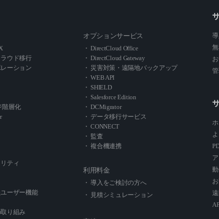
導
オプションサービス
無
X
・ DirectCloud Office
クラウド移行
・ DirectCloud Gateway
お
ボレーション
・ 災害対策・遠隔地バックアップ
管
・ WEB API
・ SHIELD
・ Salesforce Edition
レージ階層化
・ DCMigrator
r
・ データ移行サービス
ホ
・ CONNECT
よ
・ 監査
・ 複合機連携
P
ア
ュリティ
動
利用料金
お
・ 導入をご検討の方へ
たユーザー機能
遠
・ 見積シミュレーション
A
の取り組み