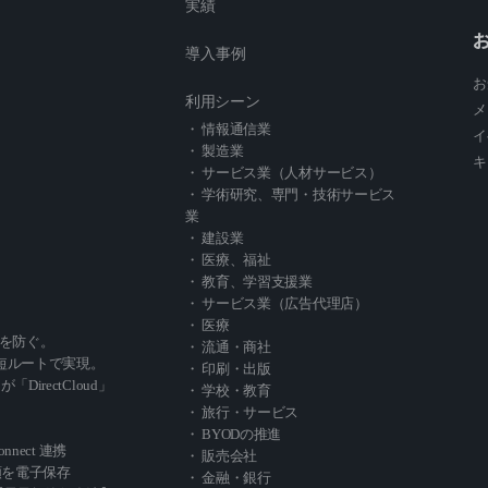
実績
導入事例
お
利用シーン
メ
・ 情報通信業
イ
・ 製造業
キ
・ サービス業（人材サービス）
・ 学術研究、専門・技術サービス
業
・ 建設業
・ 医療、福祉
・ 教育、学習支援業
・ サービス業（広告代理店）
・ 医療
を防ぐ。
・ 流通・商社
短ルートで実現。
・ 印刷・出版
」が「DirectCloud」
・ 学校・教育
・ 旅行・サービス
・ BYODの推進
Connect 連携
・ 販売会社
類を電子保存
・ 金融・銀行