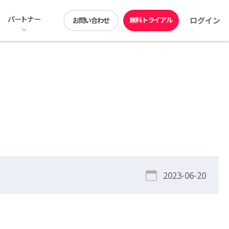
パートナー
無料トライアル
ログイン
お問い合わせ
ン
ストレージ階層化の料金プラン
ユーザー機能
動画コンテンツ
アプリダウンロード
DirectCloud ドライブ
販売パートナー募集
見積シミュレーション
DirectCloud Trust Center
2023-06-20