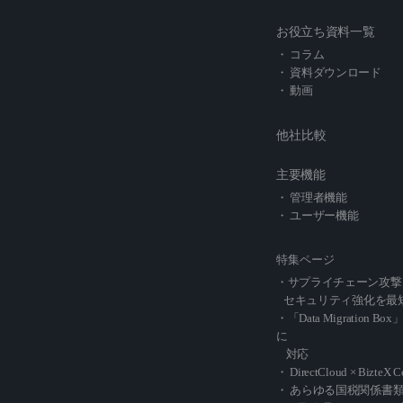
お役立ち資料一覧
・ コラム
・ 資料ダウンロード
・ 動画
他社比較
主要機能
・ 管理者機能
・ ユーザー機能
特集ページ
・サプライチェーン攻撃
セキュリティ強化を最
・「Data Migration Box
に
対応
・ DirectCloud × BizteX 
・ あらゆる国税関係書