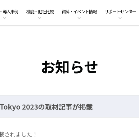
・導入事例
機能・他社比較
資料・イベント情報
サポートセンター
ーのクラウド移行
am Business 料金プラン
能
ベント情報
くあるご質問
ファイル共有・コラボレーショ
DirectCloud AIの料金プラン
管理者機能
キャンペーン案内
PDFマニュアル
入事例
販売パートナーのご紹介
利用シーン
CPの料金プラン
社比較
問い合わせ
DirectCloud ストレージ階層化
導入をご検討の方へ
お知らせ
Tokyo 2023の取材記事が掲載
事が掲載されました！