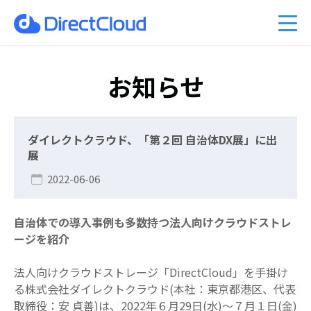
ーのクラウド移行
am Business 料金プラン
能
ベント情報
くあるご質問
ファイル共有・コラボレーショ
DirectCloud AIの料金プラン
管理者機能
キャンペーン案内
PDFマニュアル
入事例
販売パートナーのご紹介
利用シーン
CPの料金プラン
社比較
問い合わせ
DirectCloud ストレージ階層化
導入をご検討の方へ
お知らせ
ダイレクトクラウド、「第２回 自治体DX展」に出
展
2022-06-06
自治体での導入事例も多数持つ法人向けクラウドストレ
ージを紹介
法⼈向けクラウドストレージ「
DirectCloud
」を手掛け
る株式会社ダイレクトクラウド
(
本社：東京都港区、代表
取締役：安 貞善
)
は、
2022
年６月
29
日
(
水
)
～７月１日
(
金
)