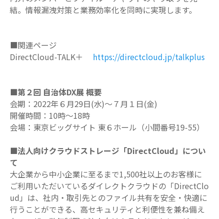
結。情報漏洩対策と業務効率化を同時に実現します。
■関連ページ
DirectCloud-TALK
＋
https://directcloud.jp/talkplus
■第２回 自治体
DX
展 概要
会期：
2022
年６月
29
日
(
水
)
～７月１日
(
金
)
開催時間：
10
時〜
18
時
会場：東京ビッグサイト 東６ホール（小間番号
19-55
）
■法人向けクラウドストレージ「
DirectCloud
」につい
て
大企業から中小企業に至るまで
1,500
社以上のお客様に
ご利用いただいているダイレクトクラウドの「
DirectClo
ud
」は、社内・取引先とのファイル共有を安全・快適に
行うことができる、高セキュリティと利便性を兼ね備え