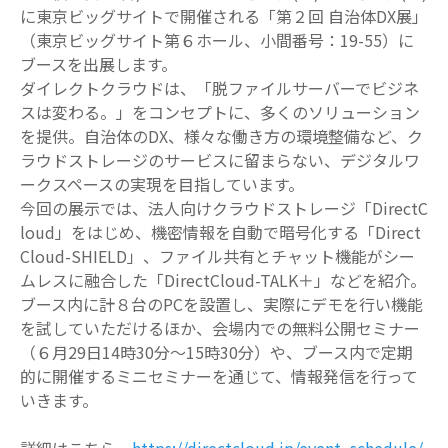
に東京ビッグサイトで開催される「第２回 自治体
DX
展」
（東京ビッグサイト第６ホール、小間番号：
19-55
）に
ブースを出展します。
ダイレクトクラウドは、「脱ファイルサーバーでビジネ
スは変わる。」をコンセプトに、多くのソリューション
を提供。自治体の
DX
、様々な働き方の環境整備など、ク
ラウドストレージのサービスに留まらない、デジタルワ
ークスペースの実現を目指しています。
今回の展示では、法⼈向けクラウドストレージ「
DirectC
loud
」をはじめ、機密情報を⾃動で暗号化する「
Direct
Cloud-SHIELD
」、ファイル共有とチャット機能がシー
ムレスに融合した「
DirectCloud-TALK
＋」などを紹介。
ブース内に計８台の
PC
を設置し、実際にデモを行い機能
を試していただけるほか、会場内での無料公開セミナー
（６月
29
日
14
時
30
分〜
15
時
30
分）や、ブース内で定期
的に開催するミニセミナーを通じて、情報発信を行って
いきます。