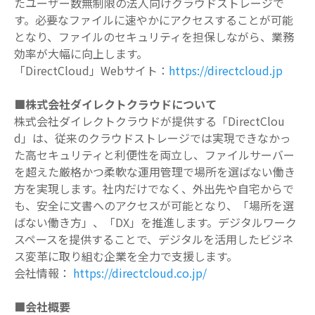
たユーザー数無制限の法人向けクラウドストレージで
す。必要なファイルに速やかにアクセスすることが可能
となり、ファイルのセキュリティを担保しながら、業務
効率が大幅に向上します。
「
DirectCloud
」
Web
サイト：
https://directcloud.jp
■株式会社ダイレクトクラウドについて
株式会社ダイレクトクラウドが提供する「
DirectClou
d
」は、従来のクラウドストレージでは実現できなかっ
た⾼セキュリティと利便性を両⽴し、ファイルサーバー
を超えた厳格かつ柔軟な運用管理で場所を選ばない働き
方を実現します。社内だけでなく、外出先や自宅からで
も、安全に文書へのアクセスが可能となり、「場所を選
ばない働き⽅」、「
DX
」を推進します。デジタルワーク
スペースを提供することで、デジタルを活⽤したビジネ
ス変⾰に取り組む企業を全⼒で⽀援します。
会社情報：
https://directcloud.co.jp/
■会社概要