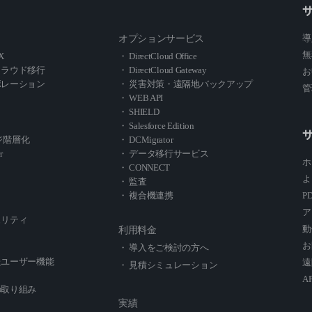
導
オプションサービス
無
X
・ DirectCloud Office
クラウド移行
・ DirectCloud Gateway
お
ボレーション
・ 災害対策・遠隔地バックアップ
管
・ WEB API
・ SHIELD
・ Salesforce Edition
レージ階層化
・ DCMigrator
r
・ データ移行サービス
ホ
・ CONNECT
よ
・ 監査
・ 複合機連携
P
ア
ュリティ
動
利用料金
お
・ 導入をご検討の方へ
たユーザー機能
遠
・ 見積シミュレーション
A
の取り組み
実績