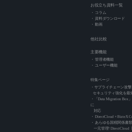
お役立ち資料一覧
・ コラム
・ 資料ダウンロード
・ 動画
他社比較
主要機能
・ 管理者機能
・ ユーザー機能
特集ページ
・サプライチェーン攻撃
セキュリティ強化を最
・「Data Migration Box
に
対応
・ DirectCloud × BizteX 
・ あらゆる国税関係書
一元管理! DirectCl