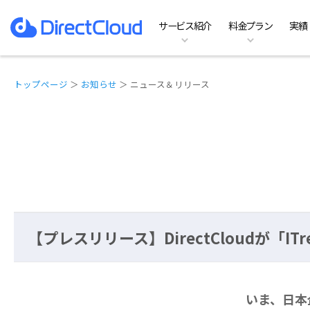
サービス紹介
料金プラン
実績
ファイルサーバーのDX
料金プラン
特徴
お役立ち資料一覧
ホーム
ファイルサーバ
Te
機
イ
よ
実績
導
DirectCloud AI
SHIELDの料金プラン
オプション
コラム記事
動作環境
Team Business
B
他
お
トップページ
＞
お知らせ
＞ ニュース＆リリース
【プレスリリース】DirectCloudが「ITrev
いま、日本