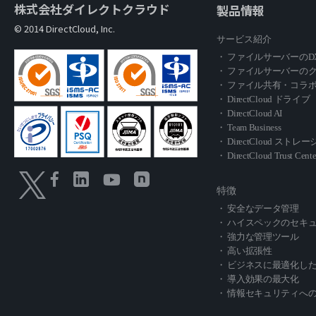
株式会社ダイレクトクラウド
製品情報
© 2014 DirectCloud, Inc.
サービス紹介
・ ファイルサーバーのD
・ ファイルサーバーの
・ ファイル共有・コラ
・ DirectCloud ドライブ
・ DirectCloud AI
・ Team Business
・ DirectCloud スト
・ DirectCloud Trust Cente
特徴
・ 安全なデータ管理
・ ハイスペックのセキ
・ 強力な管理ツール
・ 高い拡張性
・ ビジネスに最適化し
・ 導入効果の最大化
・ 情報セキュリティへ