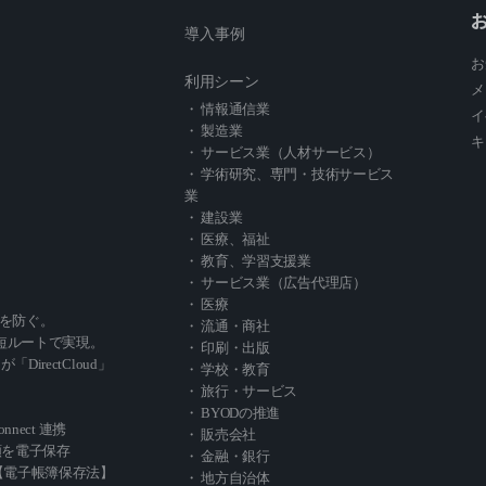
導入事例
お
利用シーン
メ
・ 情報通信業
イ
・ 製造業
キ
・ サービス業（人材サービス）
・ 学術研究、専門・技術サービス
業
・ 建設業
・ 医療、福祉
・ 教育、学習支援業
・ サービス業（広告代理店）
・ 医療
を防ぐ。
・ 流通・商社
短ルートで実現。
・ 印刷・出版
」が「DirectCloud」
・ 学校・教育
・ 旅行・サービス
・ BYODの推進
Connect 連携
・ 販売会社
類を電子保存
・ 金融・銀行
oud【電子帳簿保存法】
・ 地方自治体