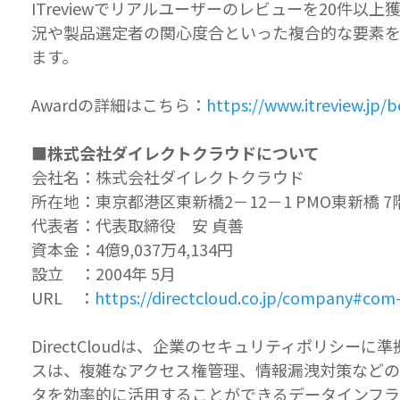
ITreviewでリアルユーザーのレビューを20件
況や製品選定者の関心度合といった複合的な要素を掛け
ます。
Awardの詳細はこちら：
https://www.itreview.jp/
■株式会社ダイレクトクラウドについて
会社名：株式会社ダイレクトクラウド
所在地：東京都港区東新橋2－12－1 PMO東新橋 7
代表者：代表取締役 安 貞善
資本金：4億9,037万4,134円
設立 ：2004年 5月
URL ：
https://directcloud.co.jp/company#com-
DirectCloudは、企業のセキュリティポリ
スは、複雑なアクセス権管理、情報漏洩対策などの
タを効率的に活用することができるデータインフラ