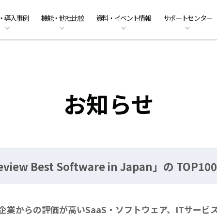
・導入事例
機能・他社比較
資料・イベント情報
サポートセンター
ーのクラウド移行
am Business 料金プラン
能
ベント情報
くあるご質問
ファイル共有・コラボレーショ
DirectCloud AIの料金プラン
管理者機能
キャンペーン案内
PDFマニュアル
入事例
販売パートナーのご紹介
利用シーン
CPの料金プラン
社比較
問い合わせ
DirectCloud ストレージ階層化
導入をご検討の方へ
お知らせ
iew Best Software in Japan」の TO
企業からの評価が高いSaaS・ソフトウェア、ITサービ