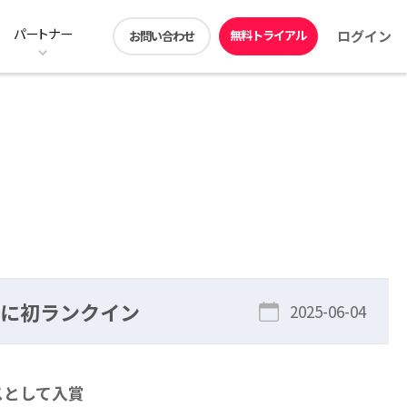
パートナー
無料トライアル
ログイン
お問い合わせ
ン
ストレージ階層化の料金プラン
ユーザー機能
動画コンテンツ
アプリダウンロード
DirectCloud ドライブ
販売パートナー募集
見積シミュレーション
DirectCloud Trust Center
P100に初ランクイン
2025-06-04
スとして入賞