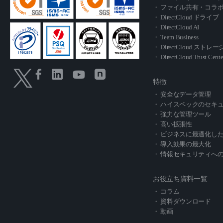
・ ファイル共有・コラ
・ DirectCloud ドライブ
・ DirectCloud AI
・ Team Business
・ DirectCloud スト
・ DirectCloud Trust Cente
特徴
・ 安全なデータ管理
・ ハイスペックのセキ
・ 強力な管理ツール
・ 高い拡張性
・ ビジネスに最適化し
・ 導入効果の最大化
・ 情報セキュリティへ
お役立ち資料一覧
・ コラム
・ 資料ダウンロード
・ 動画