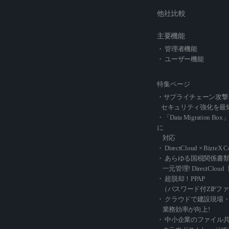
他社比較
主要機能
・ 管理者機能
・ ユーザー機能
特集ページ
・サプライチェーン攻撃
セキュリティ強化を最
・「Data Migration Box
に
対応
・ DirectCloud × BizteX 
・ あらゆる国税関係書
一元管理! DirectCl
・ 超脱却！PPAP
（パスワード付ZIPフ
・ クラウドで建設現場
業務効率が向上!
・ 中小企業のファイル