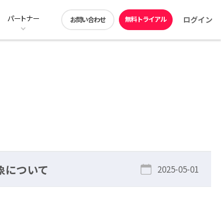
パートナー
無料トライアル
ログイン
お問い合わせ
ン
ストレージ階層化の料金プラン
ユーザー機能
動画コンテンツ
アプリダウンロード
DirectCloud ドライブ
販売パートナー募集
見積シミュレーション
DirectCloud Trust Center
事象について
2025-05-01