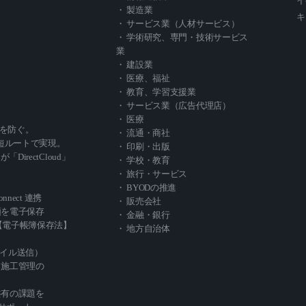
イ
・ 製造業
キ
・ サービス業（人材サービス）
・ 学術研究、専門・技術サービス
業
・ 建設業
・ 医療、福祉
・ 教育、学習支援業
・ サービス業（広告代理店）
・ 医療
を防ぐ。
・ 流通・商社
短ルートで実現。
・ 印刷・出版
」が「DirectCloud」
・ 学校・教育
・ 旅行・サービス
・ BYODの推進
Connect 連携
・ 販売会社
類を電子保存
・ 金融・銀行
oud【電子帳簿保存法】
・ 地方自治体
ァイル送信）
・施工管理の
共有の課題を