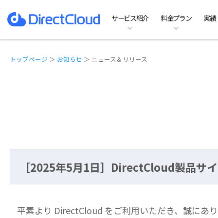
サービス紹介
料金プラン
実績
ファイルサーバーのDX
料金プラン
特徴
お役立ち資料一覧
ホーム
ファイルサーバ
Te
機
イ
よ
実績
導
DirectCloud AI
SHIELDの料金プラン
オプション
コラム記事
動作環境
Team Business
B
他
お
トップページ
＞
お知らせ
＞ ニュース＆リリース
［2025年5月1日］DirectClou
平素より DirectCloud をご利用いただき、誠に