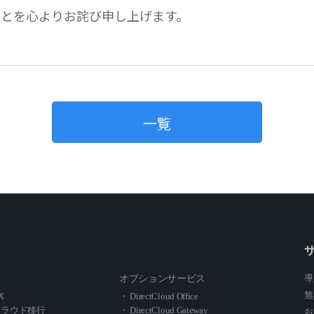
とを心よりお詫び申し上げます。
一覧
導
オプションサービス
無
X
・ DirectCloud Office
クラウド移行
・ DirectCloud Gateway
お