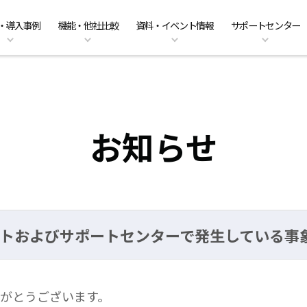
・導入事例
機能・他社比較
資料・イベント情報
サポートセンター
ーのクラウド移行
am Business 料金プラン
能
ベント情報
くあるご質問
ファイル共有・コラボレーショ
DirectCloud AIの料金プラン
管理者機能
キャンペーン案内
PDFマニュアル
入事例
販売パートナーのご紹介
利用シーン
CPの料金プラン
社比較
問い合わせ
DirectCloud ストレージ階層化
導入をご検討の方へ
お知らせ
d製品サイトおよびサポートセンターで発生している
ありがとうございます。