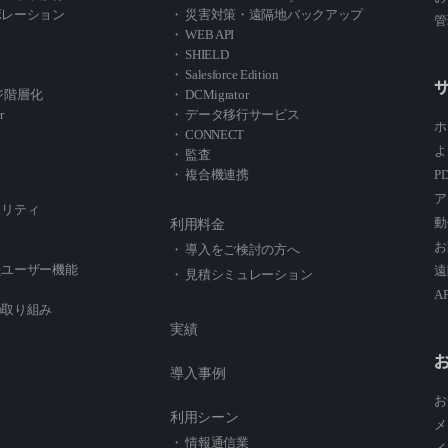
ボレーション
・ 災害対策・遠隔地バックアップ
管
・ WEB API
・ SHIELD
・ Salesforce Edition
レージ階層化
・ DCMigrator
r
・ データ移行サービス
ホ
・ CONNECT
よ
・ 監査
・ 複合機連携
P
ア
ュリティ
動
利用料金
お
・ 導入をご検討の方へ
たユーザー機能
遠
・ 見積シミュレーション
A
の取り組み
実績
導入事例
お
利用シーン
メ
・ 情報通信業