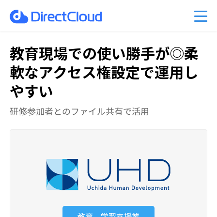
ーのクラウド移行
am Business 料金プラン
能
ベント情報
くあるご質問
ファイル共有・コラボレーショ
DirectCloud AIの料金プラン
管理者機能
キャンペーン案内
PDFマニュアル
入事例
販売パートナーのご紹介
利用シーン
CPの料金プラン
社比較
問い合わせ
DirectCloud ストレージ階層化
導入をご検討の方へ
教育現場での使い勝手が◎
柔
軟なアクセス権設定で運用し
やすい
研修参加者とのファイル共有で活用
教育、学習支援業