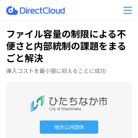
ーのクラウド移行
am Business 料金プラン
能
ベント情報
くあるご質問
ファイル共有・コラボレーショ
DirectCloud AIの料金プラン
管理者機能
キャンペーン案内
PDFマニュアル
入事例
販売パートナーのご紹介
利用シーン
CPの料金プラン
社比較
問い合わせ
DirectCloud ストレージ階層化
導入をご検討の方へ
ファイル容量の制限による
不
便さと内部統制の課題をまる
ごと解決
導入コストを最小限に抑えることに成功
地方公共団体