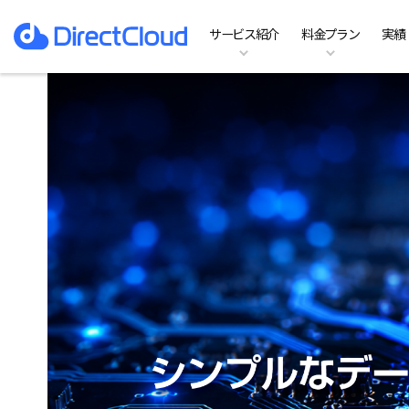
サービス紹介
料金プラン
実績
ファイルサーバーのDX
料金プラン
特徴
お役立ち資料一覧
ホーム
ファイルサーバ
Te
機
イ
よ
実績
導
DirectCloud AI
SHIELDの料金プラン
オプション
コラム記事
動作環境
Team Business
B
他
お