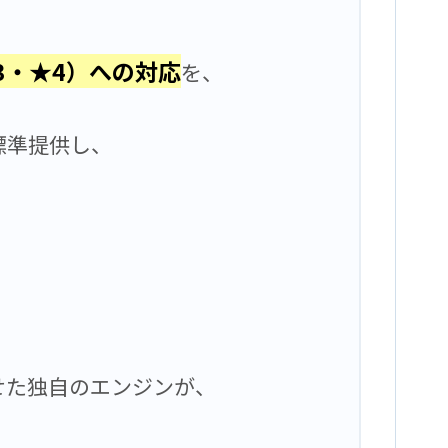
3・★4）への対応
を、
標準提供し、
せた独自のエンジンが、