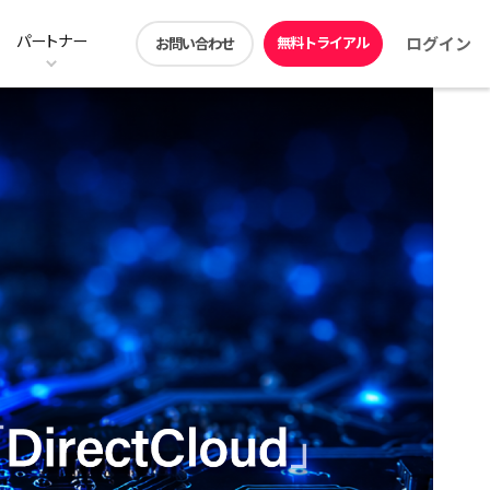
パートナー
無料トライアル
ログイン
お問い合わせ
ン
ストレージ階層化の料金プラン
ユーザー機能
動画コンテンツ
アプリダウンロード
DirectCloud ドライブ
販売パートナー募集
見積シミュレーション
DirectCloud Trust Center