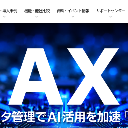
・導入事例
機能・他社比較
資料・イベント情報
サポートセンター
ーのクラウド移行
am Business 料金プラン
能
ベント情報
くあるご質問
ファイル共有・コラボレーショ
DirectCloud AIの料金プラン
管理者機能
キャンペーン案内
PDFマニュアル
入事例
販売パートナーのご紹介
利用シーン
CPの料金プラン
社比較
問い合わせ
DirectCloud ストレージ階層化
導入をご検討の方へ