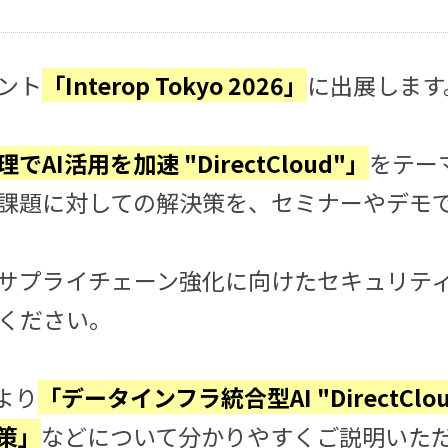
ント
「Interop Tokyo 2026」
に出展します
I活用を加速 "DirectCloud"」
をテー
課題に対しての解決策を、セミナーやデモ
サプライチェーン強化に向けたセキュリテ
ください。
より
「データインフラ統合型AI "DirectClou
策」
などについて分かりやすくご説明いた