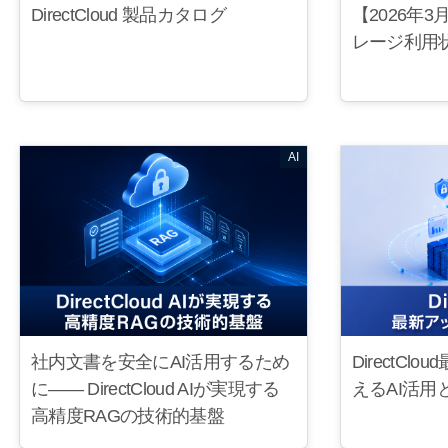
DirectCloud 製品カタログ
【2026年
レージ利用
AI
社内文書を安全にAI活用するため
DirectC
に—— DirectCloud AIが実現する
えるAI活用
高精度RAGの技術的基盤