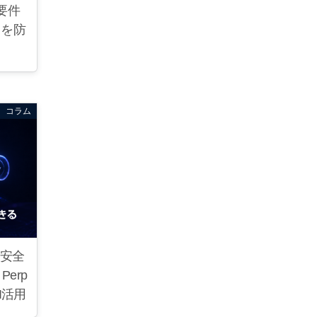
要件
クを防
コラム
を安全
Perp
I活用