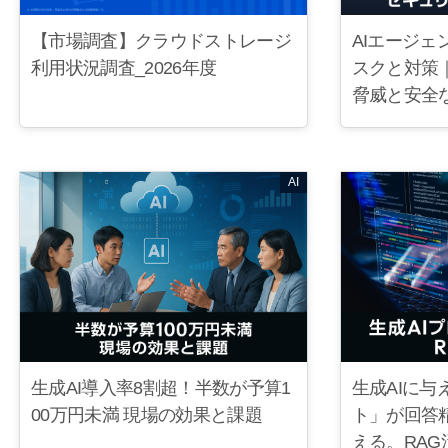
【市場調査】クラウドストレージ
AIエージ
利用状況調査_2026年度
スクと対策
脅威と安全
AI
生成AI導入率8割超！半数が予算1
生成AIに与
00万円未満 現場の効果と課題
ト」が回答
える。RA