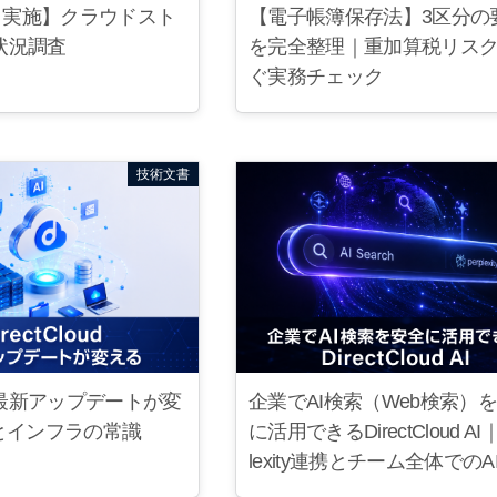
3月実施】クラウドスト
【電子帳簿保存法】3区分の
状況調査
を完全整理｜重加算税リス
ぐ実務チェック
技術文書
loud最新アップデートが変
企業でAI検索（Web検索）
とインフラの常識
に活用できるDirectCloud AI｜
lexity連携とチーム全体でのA