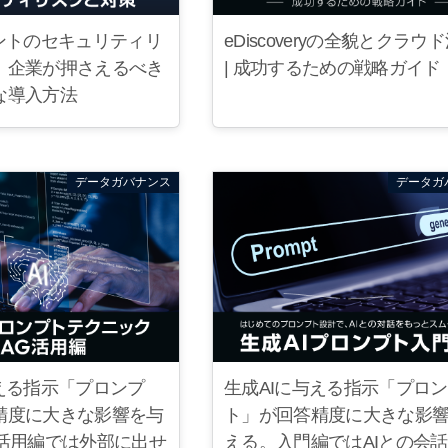
ェントのセキュリティリ
eDiscoveryの全貌とクラウ
｜企業が押さえるべき
| 成功するための戦略ガイド
な導入方法
データガバナンス
データガ
える指示「プロンプ
生成AIに与える指示「プロ
精度に大きな影響を与
ト」が回答精度に大きな影
G活用編では外部に出せ
える。入門編ではAIとの会