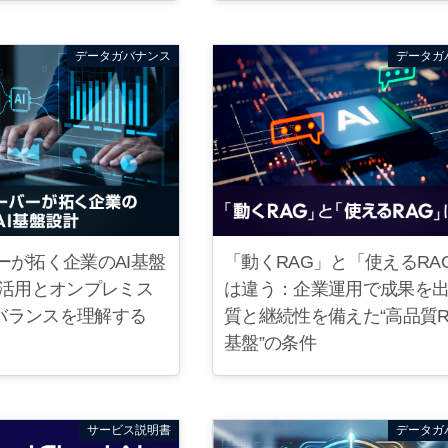
データガバナンス
データガ
ーが拓く企業のAI基盤
「動くRAG」と「使えるRA
S活用とオンプレミス
は違う：企業運用で成果を
バランスを理解する
質と継続性を備えた“高品質R
基盤”の条件
サービス説明書
データガ