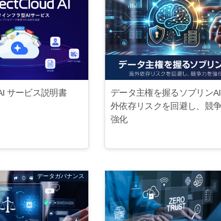
ud AI サービス説明書
データ主権を握るソブリンAI
外依存リスクを回避し、競
強化
データガバナンス