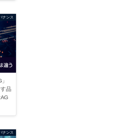
バナンス
G」
出す品
AG
バナンス