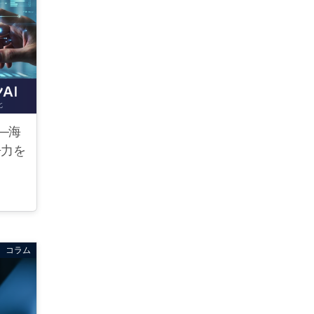
─海
争力を
コラム