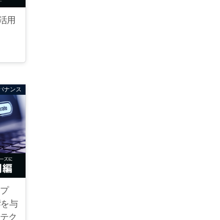
ド活用
バナンス
ンプ
響を与
話テク